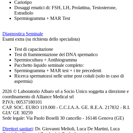
Cariotipo
Dosaggi ematici di: FSH, LH, Prolattina, Testosterone,
Estradiolo
Spermiogramma + MAR Test
Diagnostica Seminale
Esami extra (su richiesta dello specialista)
Test di capacitazione
Test di frammentazione del DNA spermatico
Spermiocultura + Antibiogramma
Pacchetto liquido seminale completo:
Spermiogramma + MAR test + i tre precedenti
Ricerca spermatozoi nelle urine post coitali (solo in caso di
aspermia)
2026 © Laboratorio Albaro srl a Socio Unico soggetta a direzione e
coordinamento di Alliance Medical srl
P.IVA: 00537180101
CAP. SOC. EURO 119.000 - C.C.I.A.A. GE. R.E.A. 217832 - R.I.
GIA' GE 30259
Sede legale: Via Paolo Boselli 30 cancello - 16146 Genova (GE)
Direttori sanitari
: Dr. Giovanni Melioli, Luca De Martini, Luca