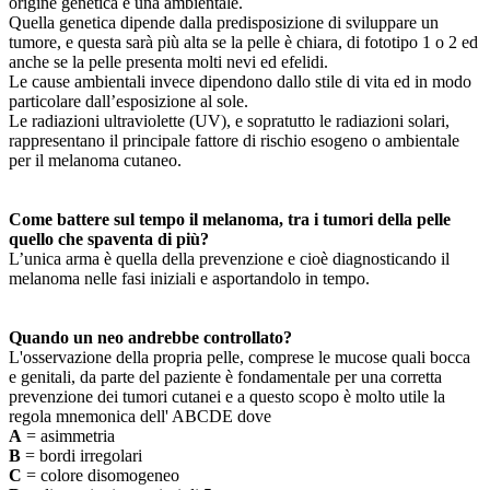
origine genetica e una ambientale.
Quella genetica dipende dalla predisposizione di sviluppare un
tumore, e questa sarà più alta se la pelle è chiara, di fototipo 1 o 2 ed
anche se la pelle presenta molti nevi ed efelidi.
Le cause ambientali invece dipendono dallo stile di vita ed in modo
particolare dall’esposizione al sole.
Le radiazioni ultraviolette (UV), e sopratutto le radiazioni solari,
rappresentano il principale fattore di rischio esogeno o ambientale
per il melanoma cutaneo.
Come battere sul tempo il melanoma, tra i tumori della pelle
quello che spaventa di più?
L’unica arma è quella della prevenzione e cioè diagnosticando il
melanoma nelle fasi iniziali e asportandolo in tempo.
Quando un neo andrebbe controllato?
L'osservazione della propria pelle, comprese le mucose quali bocca
e genitali, da parte del paziente è fondamentale per una corretta
prevenzione dei tumori cutanei e a questo scopo è molto utile la
regola mnemonica dell' ABCDE dove
A
= asimmetria
B
= bordi irregolari
C
= colore disomogeneo