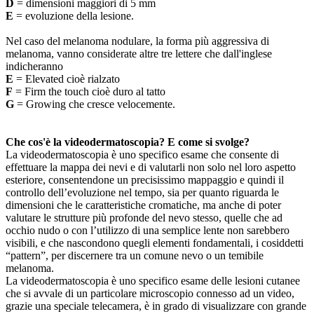
D
= dimensioni maggiori di 5 mm
E
= evoluzione della lesione.
Nel caso del melanoma nodulare, la forma più aggressiva di
melanoma, vanno considerate altre tre lettere che dall'inglese
indicheranno
E
= Elevated cioè rialzato
F
= Firm the touch cioè duro al tatto
G
= Growing che cresce velocemente.
Che cos'è la videodermatoscopia? E come si svolge?
La videodermatoscopia è uno specifico esame che consente di
effettuare la mappa dei nevi e di valutarli non solo nel loro aspetto
esteriore, consentendone un precisissimo mappaggio e quindi il
controllo dell’evoluzione nel tempo, sia per quanto riguarda le
dimensioni che le caratteristiche cromatiche, ma anche di poter
valutare le strutture più profonde del nevo stesso, quelle che ad
occhio nudo o con l’utilizzo di una semplice lente non sarebbero
visibili, e che nascondono quegli elementi fondamentali, i cosiddetti
“pattern”, per discernere tra un comune nevo o un temibile
melanoma.
La videodermatoscopia è uno specifico esame delle lesioni cutanee
che si avvale di un particolare microscopio connesso ad un video,
grazie una speciale telecamera, è in grado di visualizzare con grande