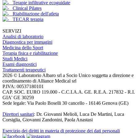
Terapie infiltrative ecoguidate
Clinical Pilates
Riabilitazione dell'atleta
TECAR terapia
SERVIZI
Analisi di laboratorio
Diagnostica per immagini
Medicina dello Sport
Terapia fisica e riabilitazione
Studi Medici
Esami diagnostici
Trattamenti terapeutici
2026 © Laboratorio Albaro srl a Socio Unico soggetta a direzione e
coordinamento di Alliance Medical srl
P.IVA: 00537180101
CAP. SOC. EURO 119.000 - C.C.I.A.A. GE. R.E.A. 217832 - R.I.
GIA' GE 30259
Sede legale: Via Paolo Boselli 30 cancello - 16146 Genova (GE)
Direttori sanitari
: Dr. Giovanni Melioli, Luca De Martini, Luca
Corsiglia, Giovanni Zandonini, Paola Anastasi
Esercizio dei diritti in materia di protezione dei dati personali