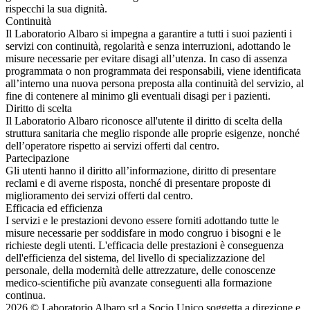
rispecchi la sua dignità.
Continuità
Il Laboratorio Albaro si impegna a garantire a tutti i suoi pazienti i
servizi con continuità, regolarità e senza interruzioni, adottando le
misure necessarie per evitare disagi all’utenza. In caso di assenza
programmata o non programmata dei responsabili, viene identificata
all’interno una nuova persona preposta alla continuità del servizio, al
fine di contenere al minimo gli eventuali disagi per i pazienti.
Diritto di scelta
Il Laboratorio Albaro riconosce all'utente il diritto di scelta della
struttura sanitaria che meglio risponde alle proprie esigenze, nonché
dell’operatore rispetto ai servizi offerti dal centro.
Partecipazione
Gli utenti hanno il diritto all’informazione, diritto di presentare
reclami e di averne risposta, nonché di presentare proposte di
miglioramento dei servizi offerti dal centro.
Efficacia ed efficienza
I servizi e le prestazioni devono essere forniti adottando tutte le
misure necessarie per soddisfare in modo congruo i bisogni e le
richieste degli utenti. L'efficacia delle prestazioni è conseguenza
dell'efficienza del sistema, del livello di specializzazione del
personale, della modernità delle attrezzature, delle conoscenze
medico-scientifiche più avanzate conseguenti alla formazione
continua.
2026 © Laboratorio Albaro srl a Socio Unico soggetta a direzione e