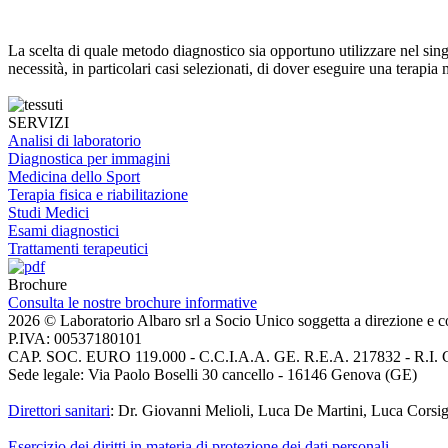
La scelta di quale metodo diagnostico sia opportuno utilizzare nel sing
necessità, in particolari casi selezionati, di dover eseguire una terap
SERVIZI
Analisi di laboratorio
Diagnostica per immagini
Medicina dello Sport
Terapia fisica e riabilitazione
Studi Medici
Esami diagnostici
Trattamenti terapeutici
Brochure
Consulta le nostre brochure informative
2026 © Laboratorio Albaro srl a Socio Unico soggetta a direzione e c
P.IVA: 00537180101
CAP. SOC. EURO 119.000 - C.C.I.A.A. GE. R.E.A. 217832 - R.I.
Sede legale: Via Paolo Boselli 30 cancello - 16146 Genova (GE)
Direttori sanitari
: Dr. Giovanni Melioli, Luca De Martini, Luca Corsig
Esercizio dei diritti in materia di protezione dei dati personali