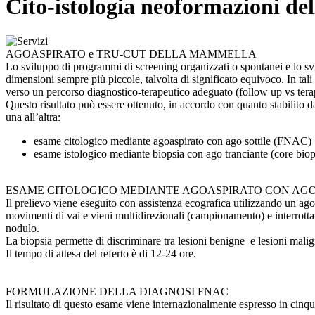
Cito-istologia neoformazioni d
AGOASPIRATO e TRU-CUT DELLA MAMMELLA
Lo sviluppo di programmi di screening organizzati o spontanei e lo svi
dimensioni sempre più piccole, talvolta di significato equivoco. In tali
verso un percorso diagnostico-terapeutico adeguato (follow up vs terap
Questo risultato può essere ottenuto, in accordo con quanto stabilit
una all’altra:
esame citologico mediante agoaspirato con ago sottile (FNAC)
esame istologico mediante biopsia con ago tranciante (core b
ESAME CITOLOGICO MEDIANTE AGOASPIRATO CON AGO 
Il prelievo viene eseguito con assistenza ecografica utilizzando un ag
movimenti di vai e vieni multidirezionali (campionamento) e interrotta 
nodulo.
La biopsia permette di discriminare tra lesioni benigne e lesioni malign
Il tempo di attesa del referto è di 12-24 ore.
FORMULAZIONE DELLA DIAGNOSI FNAC
Il risultato di questo esame viene internazionalmente espresso in cinq