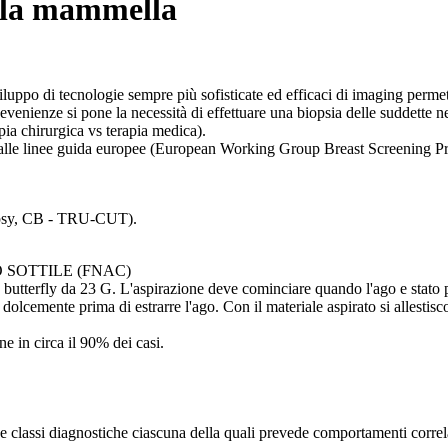
ella mammella
luppo di tecnologie sempre più sofisticate ed efficaci di imaging perme
 evenienze si pone la necessità di effettuare una biopsia delle suddette ne
ia chirurgica vs terapia medica).
o dalle linee guida europee (European Working Group Breast Screening 
iopsy, CB - TRU-CUT).
SOTTILE (FNAC)
o butterfly da 23 G. L'aspirazione deve cominciare quando l'ago e stato
dolcemente prima di estrarre l'ago. Con il materiale aspirato si allestisc
e in circa il 90% dei casi.
ue classi diagnostiche ciascuna della quali prevede comportamenti correla