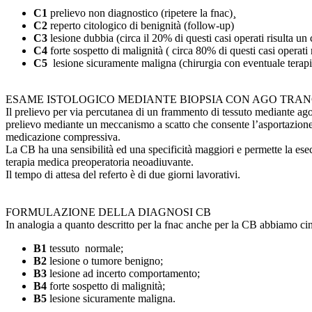
C1
prelievo non diagnostico (ripetere la fnac)¸
C2
reperto citologico di benignità (follow-up)
C3
lesione dubbia (circa il 20% di questi casi operati risulta u
C4
forte sospetto di malignità ( circa 80% di questi casi operati
C5
lesione sicuramente maligna (chirurgia con eventuale terap
ESAME ISTOLOGICO MEDIANTE BIOPSIA CON AGO TRANC
Il prelievo per via percutanea di un frammento di tessuto mediante ago 
prelievo mediante un meccanismo a scatto che consente l’asportazione d
medicazione compressiva.
La CB ha una sensibilità ed una specificità maggiori e permette la esecu
terapia medica preoperatoria neoadiuvante.
Il tempo di attesa del referto è di due giorni lavorativi.
FORMULAZIONE DELLA DIAGNOSI CB
In analogia a quanto descritto per la fnac anche per la CB abbiamo ci
B1
tessuto normale;
B2
lesione o tumore benigno;
B3
lesione ad incerto comportamento;
B4
forte sospetto di malignità;
B5
lesione sicuramente maligna.