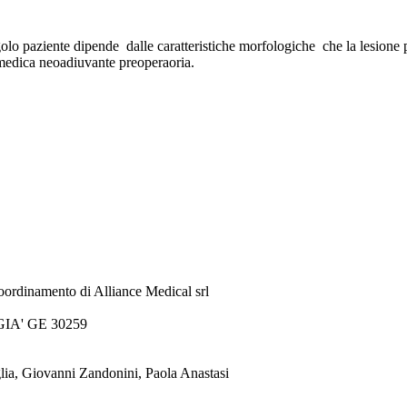
olo paziente dipende dalle caratteristiche morfologiche che la lesione pre
ia medica neoadiuvante preoperaoria.
oordinamento di Alliance Medical srl
 GIA' GE 30259
lia, Giovanni Zandonini, Paola Anastasi