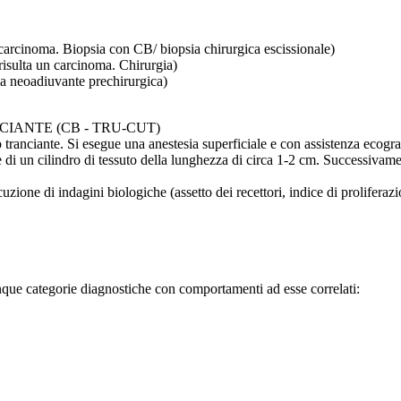
n carcinoma. Biopsia con CB/ biopsia chirurgica escissionale)
 risulta un carcinoma. Chirurgia)
ia neoadiuvante prechirurgica)
IANTE (CB - TRU-CUT)
tranciante. Si esegue una anestesia superficiale e con assistenza ecograf
i un cilindro di tessuto della lunghezza di circa 1-2 cm. Successivament
zione di indagini biologiche (assetto dei recettori, indice di proliferazio
nque categorie diagnostiche con comportamenti ad esse correlati: