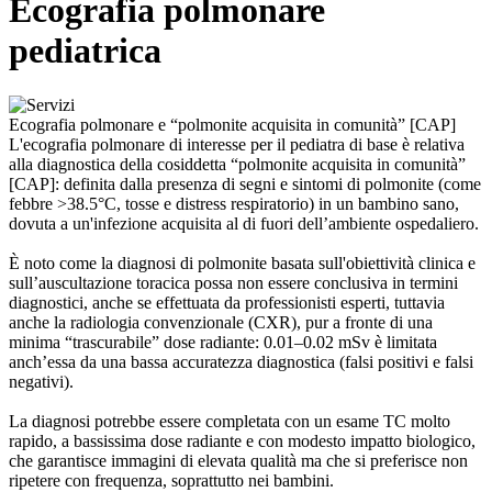
Ecografia polmonare
pediatrica
Ecografia polmonare e “polmonite acquisita in comunità” [CAP]
L'ecografia polmonare di interesse per il pediatra di base è relativa
alla diagnostica della cosiddetta “polmonite acquisita in comunità”
[CAP]: definita dalla presenza di segni e sintomi di polmonite (come
febbre >38.5°C, tosse e distress respiratorio) in un bambino sano,
dovuta a un'infezione acquisita al di fuori dell’ambiente ospedaliero.
È noto come la diagnosi di polmonite basata sull'obiettività clinica e
sull’auscultazione toracica possa non essere conclusiva in termini
diagnostici, anche se effettuata da professionisti esperti, tuttavia
anche la radiologia convenzionale (CXR), pur a fronte di una
minima “trascurabile” dose radiante: 0.01–0.02 mSv è limitata
anch’essa da una bassa accuratezza diagnostica (falsi positivi e falsi
negativi).
La diagnosi potrebbe essere completata con un esame TC molto
rapido, a bassissima dose radiante e con modesto impatto biologico,
che garantisce immagini di elevata qualità ma che si preferisce non
ripetere con frequenza, soprattutto nei bambini.