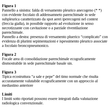
Figura 1
Pannello a sinistra: falda di versamento pleurico anecogeno (* *)
con evidente focolaio di addensamneto parenchimale in sede
subpleurica caratterizzato da spot aerei iperecogeni nel contest
(freccia gialla), in possibile rapporto ad evoluzione in senso
necrotizzante con cavitazione o a parziale riventilazione
parenchimale.
Pannello a destra: presenza di versamento pluerico “complicato” con
evidenza di plurimi sepimentazioni e ispessimento pleurico associate
a focolaio broncopneumonico.
Figura 2
Focale area di consolidazione parenchimale ecograficamente
dismostrabile in sede parenchimale basale sin.
Figura 3
Tipica ecostruttura “a sale e pepe” del timo normale che risulta
accuratamente valutabile ecograficamente con un approccio al
mediastino anteriore
Limiti
I limiti sotto riportati possono essere integrati dalla valutazione
radiologica convenzionale.