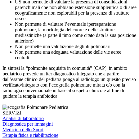
US non permette di valutare la presenza di consolidazioni
parenchimali che non abbiano estensione subpleurica o di aree
ecograficamente non esplorabili per la presenza di strutture
ossee
Non permette di valutare l’eventuale iperespansione
polmonare, la morfologia del cuore e delle strutture
mediastiniche (a parte il timo come citato data la sua posizione
anteriore)
Non permette una valutazione degli ili polmonari
Non permette una adeguata valutazione delle vie aeree
centrali
In sintesi la “polmonite acquisita in comunità” [CAP] in ambito
pediatrico prevede un iter diagnostico integrato che a partire
dall’esame clinico del pediatra ponga al radiologo un quesito preciso
verificato/integrato con l’ecografia polmonare mirata e/o con la
radiologia convenzionale in base al sospetto clinico e al fine di
guidare la terapia antibiotica.
SERVIZI
Analisi di laboratorio
Diagnostica per immagini
Medicina dello Sport
Terapia fisica e riabilitazione