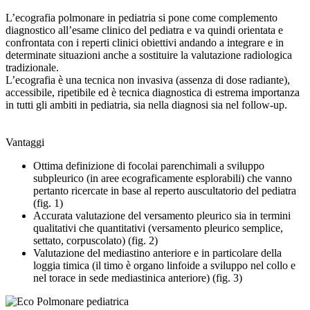
L’ecografia polmonare in pediatria si pone come complemento
diagnostico all’esame clinico del pediatra e va quindi orientata e
confrontata con i reperti clinici obiettivi andando a integrare e in
determinate situazioni anche a sostituire la valutazione radiologica
tradizionale.
L’ecografia è una tecnica non invasiva (assenza di dose radiante),
accessibile, ripetibile ed è tecnica diagnostica di estrema importanza
in tutti gli ambiti in pediatria, sia nella diagnosi sia nel follow-up.
Vantaggi
Ottima definizione di focolai parenchimali a sviluppo
subpleurico (in aree ecograficamente esplorabili) che vanno
pertanto ricercate in base al reperto auscultatorio del pediatra
(fig. 1)
Accurata valutazione del versamento pleurico sia in termini
qualitativi che quantitativi (versamento pleurico semplice,
settato, corpuscolato) (fig. 2)
Valutazione del mediastino anteriore e in particolare della
loggia timica (il timo è organo linfoide a sviluppo nel collo e
nel torace in sede mediastinica anteriore) (fig. 3)