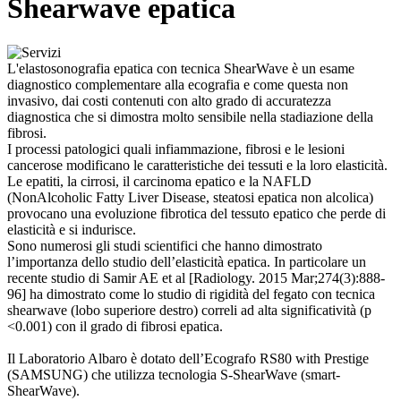
Shearwave epatica
L'elastosonografia epatica con tecnica ShearWave è un esame
diagnostico complementare alla ecografia e come questa non
invasivo, dai costi contenuti con alto grado di accuratezza
diagnostica che si dimostra molto sensibile nella stadiazione della
fibrosi.
I processi patologici quali infiammazione, fibrosi e le lesioni
cancerose modificano le caratteristiche dei tessuti e la loro elasticità.
Le epatiti, la cirrosi, il carcinoma epatico e la NAFLD
(NonAlcoholic Fatty Liver Disease, steatosi epatica non alcolica)
provocano una evoluzione fibrotica del tessuto epatico che perde di
elasticità e si indurisce.
Sono numerosi gli studi scientifici che hanno dimostrato
l’importanza dello studio dell’elasticità epatica. In particolare un
recente studio di Samir AE et al [Radiology. 2015 Mar;274(3):888-
96] ha dimostrato come lo studio di rigidità del fegato con tecnica
shearwave (lobo superiore destro) correli ad alta significatività (p
<0.001) con il grado di fibrosi epatica.
Il Laboratorio Albaro è dotato dell’Ecografo RS80 with Prestige
(SAMSUNG) che utilizza tecnologia S-ShearWave (smart-
ShearWave).