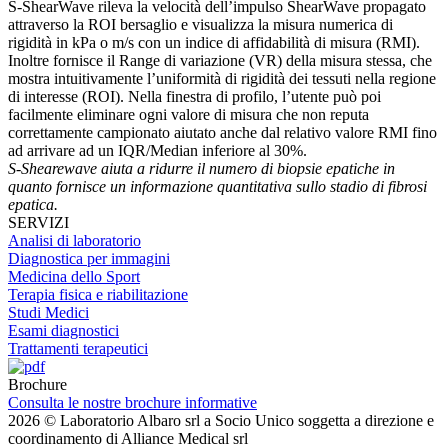
S-ShearWave rileva la velocità dell’impulso ShearWave propagato
attraverso la ROI bersaglio e visualizza la misura numerica di
rigidità in kPa o m/s con un indice di affidabilità di misura (RMI).
Inoltre fornisce il Range di variazione (VR) della misura stessa, che
mostra intuitivamente l’uniformità di rigidità dei tessuti nella regione
di interesse (ROI). Nella finestra di profilo, l’utente può poi
facilmente eliminare ogni valore di misura che non reputa
correttamente campionato aiutato anche dal relativo valore RMI fino
ad arrivare ad un IQR/Median inferiore al 30%.
S-Shearewave aiuta a ridurre il numero di biopsie epatiche in
quanto fornisce un informazione quantitativa sullo stadio di fibrosi
epatica.
SERVIZI
Analisi di laboratorio
Diagnostica per immagini
Medicina dello Sport
Terapia fisica e riabilitazione
Studi Medici
Esami diagnostici
Trattamenti terapeutici
Brochure
Consulta le nostre brochure informative
2026 © Laboratorio Albaro srl a Socio Unico soggetta a direzione e
coordinamento di Alliance Medical srl