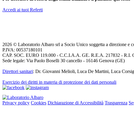
Accedi ai tuoi Referti
2026 © Laboratorio Albaro srl a Socio Unico soggetta a direzione e c
P.IVA: 00537180101
CAP. SOC. EURO 119.000 - C.C.I.A.A. GE. R.E.A. 217832 - R.I.
Sede legale: Via Paolo Boselli 30 cancello - 16146 Genova (GE)
Direttori sanitari
: Dr. Giovanni Melioli, Luca De Martini, Luca Corsig
Esercizio dei diritti in materia di protezione dei dati personali
Privacy policy
Cookies
Dichiarazione di Accessibilità
Trasparenza
Se