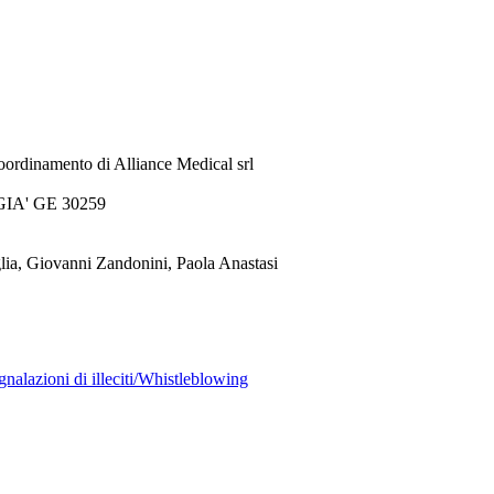
oordinamento di Alliance Medical srl
 GIA' GE 30259
lia, Giovanni Zandonini, Paola Anastasi
gnalazioni di illeciti/Whistleblowing