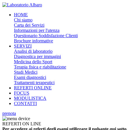
HOME
Chi siamo
Carta dei Servizi
Informazioni per l'utenza
Questionario Soddisfazione Clienti
Brochure informative
SERVIZI
Analisi di laboratorio
Diagnostica per immagini
Medicina dello Sport
Terapia fisica e riabilitazione
Studi Medici
Esami diagnostici
Trattamenti terapeutici
REFERTI ONLINE
FOCUS
MODULISTICA
CONTATTI
prenota
REFERTI ON LINE
Per accedere ai referti degli esami utilizzare il pulsante qui sotto