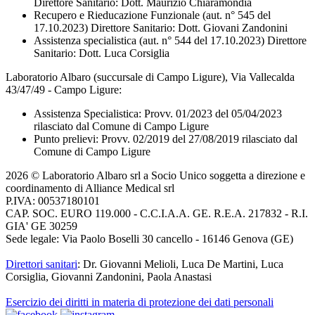
Direttore Sanitario: Dott. Maurizio Chiaramondia
Recupero e Rieducazione Funzionale (aut. n° 545 del
17.10.2023) Direttore Sanitario: Dott. Giovani Zandonini
Assistenza specialistica (aut. n° 544 del 17.10.2023) Direttore
Sanitario: Dott. Luca Corsiglia
Laboratorio Albaro (succursale di Campo Ligure), Via Vallecalda
43/47/49 - Campo Ligure:
Assistenza Specialistica: Provv. 01/2023 del 05/04/2023
rilasciato dal Comune di Campo Ligure
Punto prelievi: Provv. 02/2019 del 27/08/2019 rilasciato dal
Comune di Campo Ligure
2026 © Laboratorio Albaro srl a Socio Unico soggetta a direzione e
coordinamento di Alliance Medical srl
P.IVA: 00537180101
CAP. SOC. EURO 119.000 - C.C.I.A.A. GE. R.E.A. 217832 - R.I.
GIA' GE 30259
Sede legale: Via Paolo Boselli 30 cancello - 16146 Genova (GE)
Direttori sanitari
: Dr. Giovanni Melioli, Luca De Martini, Luca
Corsiglia, Giovanni Zandonini, Paola Anastasi
Esercizio dei diritti in materia di protezione dei dati personali