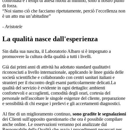
controllata e i tempi di attesa ridotti al minimo, sono il nostro punto
di forza.
“Noi siamo ciò che facciamo ripetutamente, perciò l’eccellenza non
è un atto ma un’abitudine”
- Aristotele
La qualità nasce dall'esperienza
Sin dalla sua nascita, il Laboratorio Albaro si è impegnato a
promuovere la cultura della qualità a tutti i livelli.
Già dai primi anni di attività ha adottato standard qualitativi
riconosciuti a livello internazionale, applicando le linee guida delle
società scientifiche e collaborando con centri sanitari italiani e
stranieri per il riscontro degli esami particolarmente delicati.La
qualità del servizio è evidente in ogni dettaglio: ambienti
confortevoli e accoglienti, comodità degli orari, cortesia del
personale nell'ascoltare le singole esigenze del cliente, preparazione
e sensibilità di chi esegue i prelievi e gli accertamenti diagnostici.
Al fine di un miglioramento continuo,
sono gradite le segnalazioni
dei Clienti sull'apposito questionario che ora è possibile compilare
anche online. Le osservazioni verranno poi analizzate dal
Responsabile della Qualità che avvia i procedimenti necessari per