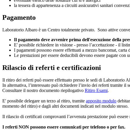
eventuale elenco delle sostanze cui si è allergici
la tessera di appartenenza a circuiti assicurativi sanitari convenz
Pagamento
Laboratorio Albaro è un Centro totalmente privato. Sono attive conven
Il pagamento deve avvenire prima dell'esecuzione della pres
E' possibile richiedere in visione - presso l’accettazione - il listi
I pagamenti possono essere effettuati a mezzo bancomat, carta d
Le prestazioni per essere deducibili devono essere pagate con un
Rilascio di referti e certificazioni
Il ritiro dei referti può essere effettuato presso le sedi di Laboratorio A
In alternativa, l’interessato può richiedere l’invio dei referti tramite i
Consultare il nostro documento riepilogativo
Ritiro Esami
.
E' possibile delegare un terzo al ritiro, tramite
apposito modulo
debitam
momento del ritiro) e dagli altri documenti indicati nel modulo stesso.
Il rilascio di certificati comprovanti l’avvenuta prestazione può essere
I referti NON possono essere comunicati per telefono o per fax.