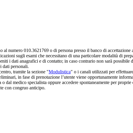
ono al numero 010.3621769 o di persona presso il banco di accettazione a
ndicazioni sugli esami che necessitano di una particolare modalità di prep
iti i dati anagrafici e di contatto; in caso contrario non sarà possibile da
i dati personali.
entro, tramite la sezione "
Modulistica
" o i canali utilizzati per effettua
eliminari, in fase di prenotazione l’utente viene opportunamente informa
lia o dal medico specialista oppure accedere spontaneamente per proprie 
nte con congruo anticipo.