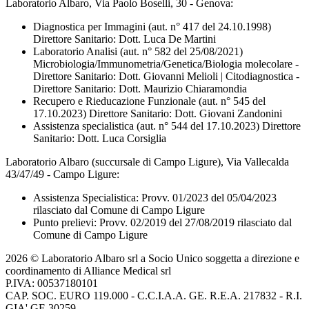
Laboratorio Albaro, Via Paolo Boselli, 30 - Genova:
Diagnostica per Immagini (aut. n° 417 del 24.10.1998)
Direttore Sanitario: Dott. Luca De Martini
Laboratorio Analisi (aut. n° 582 del 25/08/2021)
Microbiologia/Immunometria/Genetica/Biologia molecolare -
Direttore Sanitario: Dott. Giovanni Melioli | Citodiagnostica -
Direttore Sanitario: Dott. Maurizio Chiaramondia
Recupero e Rieducazione Funzionale (aut. n° 545 del
17.10.2023) Direttore Sanitario: Dott. Giovani Zandonini
Assistenza specialistica (aut. n° 544 del 17.10.2023) Direttore
Sanitario: Dott. Luca Corsiglia
Laboratorio Albaro (succursale di Campo Ligure), Via Vallecalda
43/47/49 - Campo Ligure:
Assistenza Specialistica: Provv. 01/2023 del 05/04/2023
rilasciato dal Comune di Campo Ligure
Punto prelievi: Provv. 02/2019 del 27/08/2019 rilasciato dal
Comune di Campo Ligure
2026 © Laboratorio Albaro srl a Socio Unico soggetta a direzione e
coordinamento di Alliance Medical srl
P.IVA: 00537180101
CAP. SOC. EURO 119.000 - C.C.I.A.A. GE. R.E.A. 217832 - R.I.
GIA' GE 30259