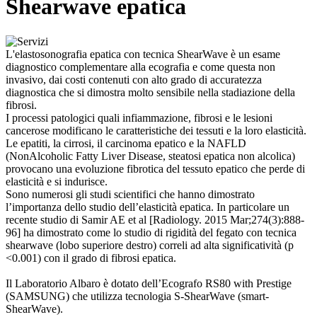
Shearwave epatica
L'elastosonografia epatica con tecnica ShearWave è un esame
diagnostico complementare alla ecografia e come questa non
invasivo, dai costi contenuti con alto grado di accuratezza
diagnostica che si dimostra molto sensibile nella stadiazione della
fibrosi.
I processi patologici quali infiammazione, fibrosi e le lesioni
cancerose modificano le caratteristiche dei tessuti e la loro elasticità.
Le epatiti, la cirrosi, il carcinoma epatico e la NAFLD
(NonAlcoholic Fatty Liver Disease, steatosi epatica non alcolica)
provocano una evoluzione fibrotica del tessuto epatico che perde di
elasticità e si indurisce.
Sono numerosi gli studi scientifici che hanno dimostrato
l’importanza dello studio dell’elasticità epatica. In particolare un
recente studio di Samir AE et al [Radiology. 2015 Mar;274(3):888-
96] ha dimostrato come lo studio di rigidità del fegato con tecnica
shearwave (lobo superiore destro) correli ad alta significatività (p
<0.001) con il grado di fibrosi epatica.
Il Laboratorio Albaro è dotato dell’Ecografo RS80 with Prestige
(SAMSUNG) che utilizza tecnologia S-ShearWave (smart-
ShearWave).