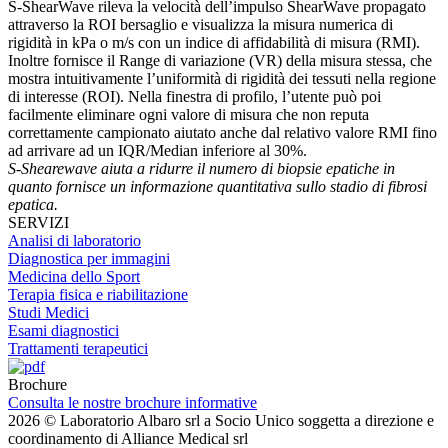
S-ShearWave rileva la velocità dell’impulso ShearWave propagato
attraverso la ROI bersaglio e visualizza la misura numerica di
rigidità in kPa o m/s con un indice di affidabilità di misura (RMI).
Inoltre fornisce il Range di variazione (VR) della misura stessa, che
mostra intuitivamente l’uniformità di rigidità dei tessuti nella regione
di interesse (ROI). Nella finestra di profilo, l’utente può poi
facilmente eliminare ogni valore di misura che non reputa
correttamente campionato aiutato anche dal relativo valore RMI fino
ad arrivare ad un IQR/Median inferiore al 30%.
S-Shearewave aiuta a ridurre il numero di biopsie epatiche in
quanto fornisce un informazione quantitativa sullo stadio di fibrosi
epatica.
SERVIZI
Analisi di laboratorio
Diagnostica per immagini
Medicina dello Sport
Terapia fisica e riabilitazione
Studi Medici
Esami diagnostici
Trattamenti terapeutici
Brochure
Consulta le nostre brochure informative
2026 © Laboratorio Albaro srl a Socio Unico soggetta a direzione e
coordinamento di Alliance Medical srl