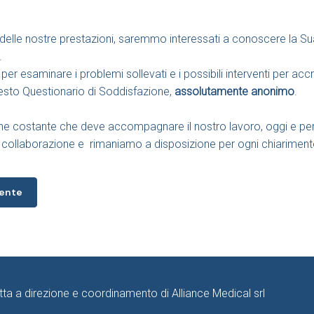
elle nostre prestazioni, saremmo interessati a conoscere la Sua o
.
per esaminare i problemi sollevati e i possibili interventi per accr
esto Questionario di Soddisfazione,
assolutamente anonimo
.
ione costante che deve accompagnare il nostro lavoro, oggi e per i
a collaborazione e rimaniamo a disposizione per ogni chiariment
iente
a a direzione e coordinamento di Alliance Medical srl