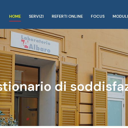
HOME
SERVIZI
REFERTI ONLINE
FOCUS
MODULI
tionario di soddisfa