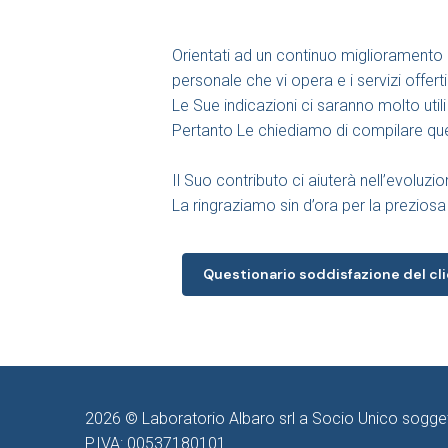
Orientati ad un continuo miglioramento d
personale che vi opera e i servizi offerti
Le Sue indicazioni ci saranno molto utili 
Pertanto Le chiediamo di compilare qu
Il Suo contributo ci aiuterà nell’evoluz
La ringraziamo sin d’ora per la prezios
Questionario soddisfazione del cl
2026 © Laboratorio Albaro srl a Socio Unico soggett
P.IVA: 00537180101