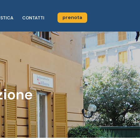
prenota
STICA
CONTATTI
zione