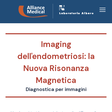
Imaging
dell'endometriosi: la
Nuova Risonanza
Magnetica
Diagnostica per immagini