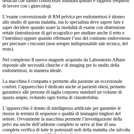
dedicati che hanno conoscenze multidisciplinari e rapporti frequenti
di lavoro con i ginecologi.
L’esame convenzionale di RM pelvica per endometriosi è idoneo
allo studio di questa malattia, ma lo specialista deve sapere fare e
saper decidere quando usare la modalità di esame con distensione
rettale (introduzione di gel ecografico per studiare anche il retto e
l’intestino) oppure quando effettuare l’uso del contrasto endovenoso
per precisare i riscontri (non sempre indispensabile tale tecnica, del
resto).
Nel complesso Il nuovo magnete acquisito da Laboratorio Albaro
risponde alle necessità cliniche e di imaging per lo studio della
endometriosi, in maniera ideale.
La macchina è compatta e permette alla paziente un eccezionale
confort: l’apparecchio è dedicato anche ai pazienti obesi, pertanto
garantisce alle persone di taglia corporea standard un volume di
spazio ampio, evitando ogni forma di claustrofobia.
L’apparecchio è dotato di intelligenza artificiale per garantire le
risorse in termini di sequenze e qualità di immagini migliori del
settore. Ovviamente la macchina permette l’investigazione della
pelvi ma anche dell’addome completo se serve al fine di una
completa verifica di tutte le potenziali sedi della malattia che talvolta